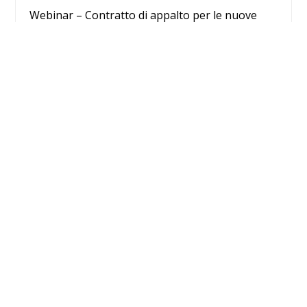
Webinar – Contratto di appalto per le nuove
agevolazioni fiscali e cessione del credito 110%
24 Giugno 2020
Contratto di appalto per le nuove agevolazioni fiscali e
cessione del credito (ecobonus e sisma…
Leggi Tutto
Cerca
Submi