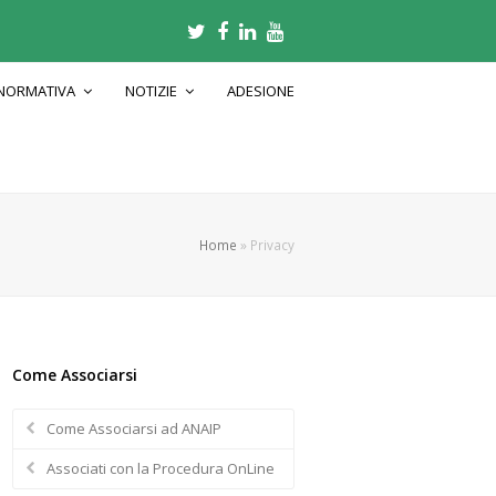
Twitter
Facebook
LinkedIn
Youtube
NORMATIVA
NOTIZIE
ADESIONE
Home
»
Privacy
Come Associarsi
Come Associarsi ad ANAIP
Associati con la Procedura OnLine