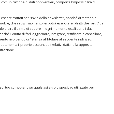
 comunicazione di dati non veritieri, comporta l’impossibilità di
 essere trattati per l’invio della newsletter, nonché di materiale
ltre, che in ogni momento lei potrà esercitare i diritti che l’art. 7 del
ale a dire il diritto di sapere in ogni momento quali sono i dati
nché il diritto di farli aggiornare, integrare, rettificare o cancellare,
mento rivolgendo un’istanza al Titolare al seguente indirizzo:
autonomia il proprio account ed i relativi dati, nella apposita
strazione.
ul tuo computer o su qualsiasi altro dispositivo utilizzato per