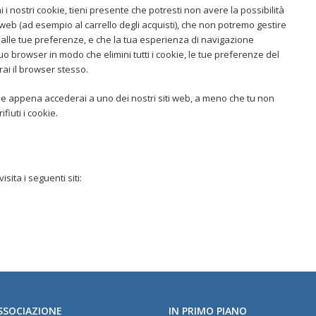
 i nostri cookie, tieni presente che potresti non avere la possibilità
 web (ad esempio al carrello degli acquisti), che non potremo gestire
se alle tue preferenze, e che la tua esperienza di navigazione
o browser in modo che elimini tutti i cookie, le tue preferenze del
i il browser stesso.
ie appena accederai a uno dei nostri siti web, a meno che tu non
fiuti i cookie.
sita i seguenti siti:
SSOCIAZIONE
IN PRIMO PIANO