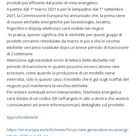
prodotti più efficienti dal punto di vista energetico.
A partire dal 1° marzo 2021 e per le lampadine dal 1° settembre
2021, la Commissione Europea ha annunciato che, la prima serie
di nuove etichette energetiche per lavastoviglie, lavatrici,
frigoriferi e display elettronici sarà visibile nei negozi
. In pratica, questo significa che le etichette per questi gruppi di
prodotti verranno rimodulate da marzo in poi e che le vecchie
etichette verranno sostituite dopo un breve periodo di transizione
di 2 settimane.
Attenzione agli inevitabili errori di lettura delle etichette nel
periodo di transizione in quanto possono esserci alcune rare
eccezioni, come quando la produzione di un modello viene
interrotta, solo in questo caso, il modello che è già sugli scaffali del
negozio può mantenere la vecchia etichetta.
Per evitare eventuali errori interpretativi, l’etichetta energetica
sarà dotata di un codice QR nell’angolo in alto a destra che aiuterà
i consumatori ad avere informazioni più dettagliate sul prodotto.
Approfondimenti
https://ec.europa.eu/info/news/focus-new-generation-eu-energy-
labels-2020-aug-13_en