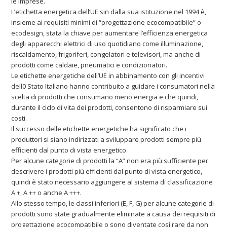
le imprese.
L’etichetta energetica dell’UE sin dalla sua istituzione nel 1994 è,
insieme ai requisiti minimi di “progettazione ecocompatibile” o
ecodesign, stata la chiave per aumentare l’efficienza energetica
degli apparecchi elettrici di uso quotidiano come illuminazione,
riscaldamento, frigoriferi, congelatori e televisori, ma anche di
prodotti come caldaie, pneumatici e condizionatori.
Le etichette energetiche dell’UE in abbinamento con gli incentivi
dell0 Stato Italiano hanno contribuito a guidare i consumatori nella
scelta di prodotti che consumano meno energia e che quindi,
durante il ciclo di vita dei prodotti, consentono di risparmiare sui
costi.
Il successo delle etichette energetiche ha significato che i
produttori si siano indirizzati a sviluppare prodotti sempre più
efficienti dal punto di vista energetico.
Per alcune categorie di prodotti la “A” non era più sufficiente per
descrivere i prodotti più efficienti dal punto di vista energetico,
quindi è stato necessario aggiungere al sistema di classificazione
A +, A ++ o anche A +++.
Allo stesso tempo, le classi inferiori (E, F, G) per alcune categorie di
prodotti sono state gradualmente eliminate a causa dei requisiti di
progettazione ecocompatibile o sono diventate così rare da non