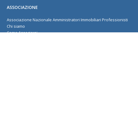
ASSOCIAZIONE
Associazione Nazionale Amministratori Immobiliari Professionisti
Chi siamo
Come Associarsi
Corsi
Centro Studi
Dove siamo
IN PRIMO PIANO
Piattaforma software gestionale: l’ausilio
informatico dello studio
Bonus Ristrutturazioni 2026: Online la Guida
Aggiornata dell’Agenzia delle Entrate