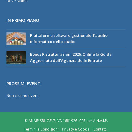
Dove siamo
IN PRIMO PIANO
Piattaforma software gestionale: l’ausilio
informatico dello studio
Bonus Ristrutturazioni 2026: Online la Guida
Aggiornata dell’Agenzia delle Entrate
PROSSIMI EVENTI
Non ci sono eventi
© ANAIP SRL C.F./P.IVA 16819261005 per A.N.A.I.P.
Termini e Condizioni
Privacy e Cookie
Contatti