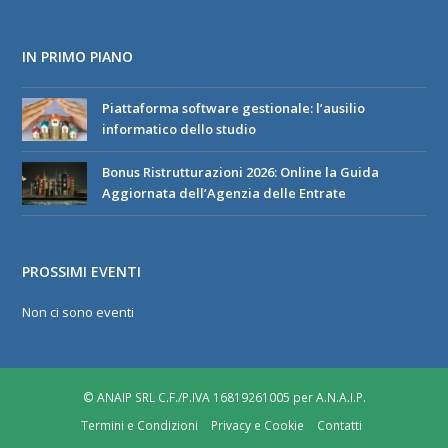
IN PRIMO PIANO
Piattaforma software gestionale: l’ausilio
informatico dello studio
Bonus Ristrutturazioni 2026: Online la Guida
Aggiornata dell’Agenzia delle Entrate
PROSSIMI EVENTI
Non ci sono eventi
© ANAIP SRL C.F./P.IVA 16819261005 per A.N.A.I.P.
Termini e Condizioni
Privacy e Cookie
Contatti