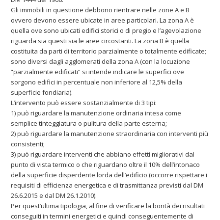
Gli immobili in questione debbono rientrare nelle zone A e B
ovvero devono essere ubicate in aree particolari. La zona A è
quella ove sono ubicati edifici storici o di pregio e l’agevolazione
riguarda sia questi sia le aree circostanti. La zona B è quella
costituita da parti di territorio parzialmente o totalmente edificate;
sono diversi dagli agglomerati della zona A (con la locuzione
“parzialmente edificati” si intende indicare le superfici ove
sorgono edifici in percentuale non inferiore al 12,5% della
superficie fondiaria).
L’intervento può essere sostanzialmente di 3 tipi:
1) può riguardare la manutenzione ordinaria intesa come
semplice tinteggiatura o pulitura della parte esterna;
2) può riguardare la manutenzione straordinaria con interventi più
consistenti;
3) può riguardare interventi che abbiano effetti migliorativi dal
punto di vista termico o che riguardano oltre il 10% dell’intonaco
della superficie disperdente lorda dell’edificio (occorre rispettare i
requisiti di efficienza energetica e di trasmittanza previsti dal DM
26.6.2015 e dal DM 26.1.2010).
Per quest’ultima tipologia, al fine di verificare la bontà dei risultati
conseguiti in termini energetici e quindi conseguentemente di