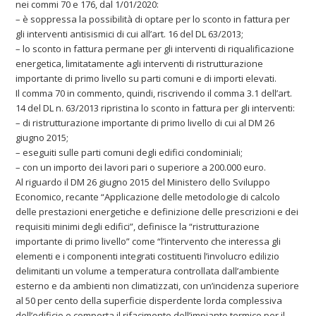
nei commi 70 e 176, dal 1/01/2020:
– è soppressa la possibilità di optare per lo sconto in fattura per
gli interventi antisismici di cui all’art. 16 del DL 63/2013;
– lo sconto in fattura permane per gli interventi di riqualificazione
energetica, limitatamente agli interventi di ristrutturazione
importante di primo livello su parti comuni e di importi elevati.
Il comma 70 in commento, quindi, riscrivendo il comma 3.1 dell’art.
14 del DL n. 63/2013 ripristina lo sconto in fattura per gli interventi:
– di ristrutturazione importante di primo livello di cui al DM 26
giugno 2015;
– eseguiti sulle parti comuni degli edifici condominiali;
– con un importo dei lavori pari o superiore a 200.000 euro.
Al riguardo il DM 26 giugno 2015 del Ministero dello Sviluppo
Economico, recante “Applicazione delle metodologie di calcolo
delle prestazioni energetiche e definizione delle prescrizioni e dei
requisiti minimi degli edifici”, definisce la “ristrutturazione
importante di primo livello” come “l’intervento che interessa gli
elementi e i componenti integrati costituenti l’involucro edilizio
delimitanti un volume a temperatura controllata dall’ambiente
esterno e da ambienti non climatizzati, con un’incidenza superiore
al 50 per cento della superficie disperdente lorda complessiva
dell’edificio e comporta il rifacimento dell’impianto termico per il