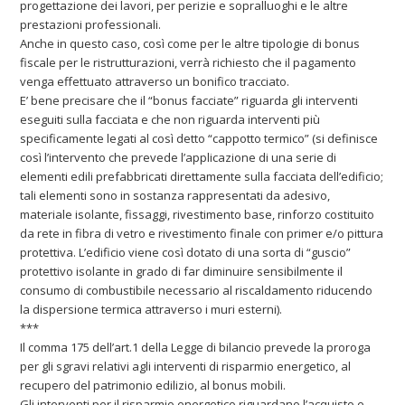
progettazione dei lavori, per perizie e sopralluoghi e le altre
prestazioni professionali.
Anche in questo caso, così come per le altre tipologie di bonus
fiscale per le ristrutturazioni, verrà richiesto che il pagamento
venga effettuato attraverso un bonifico tracciato.
E’ bene precisare che il “bonus facciate” riguarda gli interventi
eseguiti sulla facciata e che non riguarda interventi più
specificamente legati al così detto “cappotto termico” (si definisce
così l’intervento che prevede l’applicazione di una serie di
elementi edili prefabbricati direttamente sulla facciata dell’edificio;
tali elementi sono in sostanza rappresentati da adesivo,
materiale isolante, fissaggi, rivestimento base, rinforzo costituito
da rete in fibra di vetro e rivestimento finale con primer e/o pittura
protettiva. L’edificio viene così dotato di una sorta di “guscio”
protettivo isolante in grado di far diminuire sensibilmente il
consumo di combustibile necessario al riscaldamento riducendo
la dispersione termica attraverso i muri esterni).
***
Il comma 175 dell’art.1 della Legge di bilancio prevede la proroga
per gli sgravi relativi agli interventi di risparmio energetico, al
recupero del patrimonio edilizio, al bonus mobili.
Gli interventi per il risparmio energetico riguardano l’acquisto e