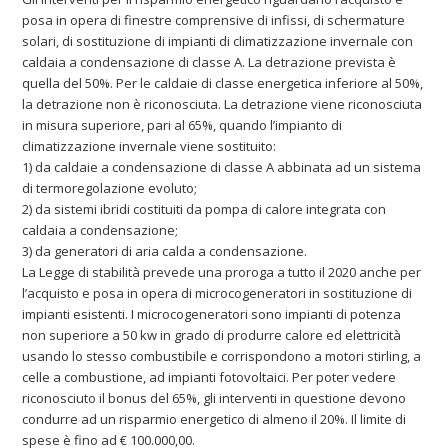
posa in opera di finestre comprensive di infissi, di schermature
solari, di sostituzione di impianti di climatizzazione invernale con
caldaia a condensazione di classe A. La detrazione prevista è
quella del 50%. Per le caldaie di classe energetica inferiore al 50%,
la detrazione non è riconosciuta. La detrazione viene riconosciuta
in misura superiore, pari al 65%, quando l’impianto di
climatizzazione invernale viene sostituito:
1) da caldaie a condensazione di classe A abbinata ad un sistema
di termoregolazione evoluto;
2) da sistemi ibridi costituiti da pompa di calore integrata con
caldaia a condensazione;
3) da generatori di aria calda a condensazione.
La Legge di stabilità prevede una proroga a tutto il 2020 anche per
l’acquisto e posa in opera di microcogeneratori in sostituzione di
impianti esistenti. I microcogeneratori sono impianti di potenza
non superiore a 50 kw in grado di produrre calore ed elettricità
usando lo stesso combustibile e corrispondono a motori stirling, a
celle a combustione, ad impianti fotovoltaici. Per poter vedere
riconosciuto il bonus del 65%, gli interventi in questione devono
condurre ad un risparmio energetico di almeno il 20%. Il limite di
spese è fino ad € 100.000,00.