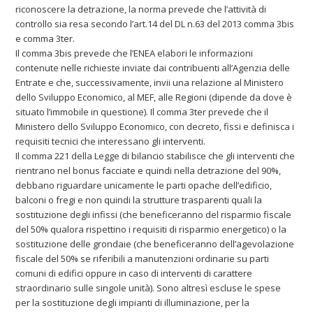
riconoscere la detrazione, la norma prevede che l’attività di
controllo sia resa secondo l’art.14 del DL n.63 del 2013 comma 3bis
e comma 3ter.
Il comma 3bis prevede che l’ENEA elabori le informazioni
contenute nelle richieste inviate dai contribuenti all’Agenzia delle
Entrate e che, successivamente, invii una relazione al Ministero
dello Sviluppo Economico, al MEF, alle Regioni (dipende da dove è
situato l’immobile in questione). Il comma 3ter prevede che il
Ministero dello Sviluppo Economico, con decreto, fissi e definisca i
requisiti tecnici che interessano gli interventi.
Il comma 221 della Legge di bilancio stabilisce che gli interventi che
rientrano nel bonus facciate e quindi nella detrazione del 90%,
debbano riguardare unicamente le parti opache dell’edificio,
balconi o fregi e non quindi la strutture trasparenti quali la
sostituzione degli infissi (che beneficeranno del risparmio fiscale
del 50% qualora rispettino i requisiti di risparmio energetico) o la
sostituzione delle grondaie (che beneficeranno dell’agevolazione
fiscale del 50% se riferibili a manutenzioni ordinarie su parti
comuni di edifici oppure in caso di interventi di carattere
straordinario sulle singole unità). Sono altresì escluse le spese
per la sostituzione degli impianti di illuminazione, per la