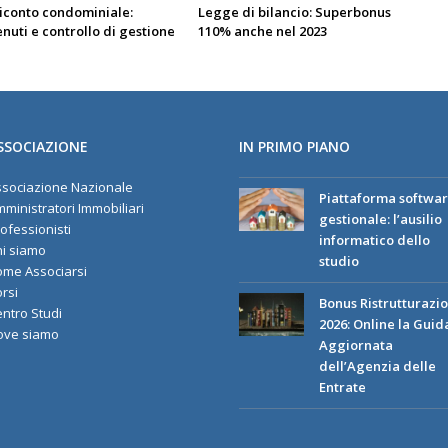
iconto condominiale:
Legge di bilancio: Superbonus
nuti e controllo di gestione
110% anche nel 2023
SSOCIAZIONE
IN PRIMO PIANO
sociazione Nazionale
Piattaforma softwa
ministratori Immobiliari
gestionale: l’ausilio
ofessionisti
informatico dello
i siamo
studio
me Associarsi
rsi
Bonus Ristrutturazio
ntro Studi
2026: Online la Guid
ove siamo
Aggiornata
dell’Agenzia delle
Entrate