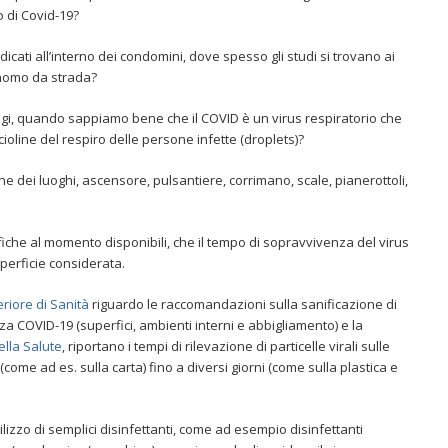
 di Covid-19?
cati all’interno dei condomini, dove spesso gli studi si trovano ai
onomo da strada?
agi, quando sappiamo bene che il COVID è un virus respiratorio che
ioline del respiro delle persone infette (droplets)?
ne dei luoghi, ascensore, pulsantiere, corrimano, scale, pianerottoli,
iche al momento disponibili, che il tempo di sopravvivenza del virus
superficie considerata.
eriore di Sanità
riguardo le raccomandazioni sulla sanificazione di
za COVID-19 (superfici, ambienti interni e abbigliamento) e la
ella Salute
, riportano i tempi di rilevazione di particelle virali sulle
(come ad es. sulla carta) fino a diversi giorni (come sulla plastica e
ilizzo di semplici disinfettanti, come ad esempio disinfettanti