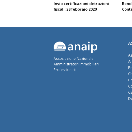
Invio certificazioni detrazioni
Rend
fiscali: 28 febbraio 2020
Conte
A
As
Associazione Nazionale
Am
Amministratori Immobiliari
Pr
Professionisti
Ch
Co
Co
Ce
D