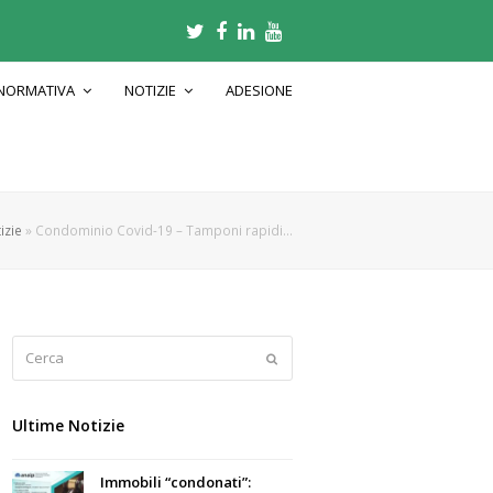
Twitter
Facebook
LinkedIn
Youtube
NORMATIVA
NOTIZIE
ADESIONE
izie
»
Condominio Covid-19 – Tamponi rapidi…
Cerca
Submit
Ultime Notizie
Immobili “condonati”: