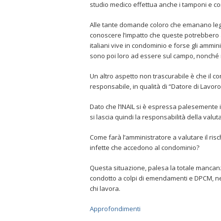
studio medico effettua anche i tamponi e c
Alle tante domande coloro che emanano leg
conoscere l’impatto che queste potrebbero a
italiani vive in condominio e forse gli ammin
sono poi loro ad essere sul campo, nonché 
Un altro aspetto non trascurabile è che il c
responsabile, in qualità di “Datore di Lavoro”
Dato che l’INAIL si è espressa palesemente i
si lascia quindi la responsabilità della valut
Come farà l’amministratore a valutare il risc
infette che accedono al condominio?
Questa situazione, palesa la totale mancanza
condotto a colpi di emendamenti e DPCM, nei
chi lavora.
Approfondimenti