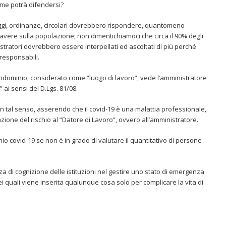
ome potrà difendersi?
gi, ordinanze, circolari dovrebbero rispondere, quantomeno
vere sulla popolazione; non dimentichiamoci che circa il 90% degli
istratori dovrebbero essere interpellati ed ascoltati di più perché
responsabili.
ondominio, considerato come “luogo di lavoro”, vede l’amministratore
 ai sensi del D.Lgs. 81/08.
n tal senso, asserendo che il covid-19 è una malattia professionale,
azione del rischio al “Datore di Lavoro”, ovvero all’amministratore.
hio covid-19 se non è in grado di valutare il quantitativo di persone
 di cognizione delle istituzioni nel gestire uno stato di emergenza
 quali viene inserita qualunque cosa solo per complicare la vita di