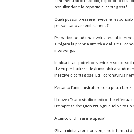
contenenti alcol (etanolo) o ipoclorito di so
annullandone la capacità di contagiosità.
Quali possono essere invece le responsabilit
prospettano assembramenti?
Prepariamoci ad una rivoluzione all’interno
svolgere la propria attività e dall’altra i 
intervenga.
In alcuni casi potrebbe venire in soccorso il
divieti per l’utilizzo degli immobili a studi 
infettive o contagiose. Ed Il coronavirus rien
Pertanto l’amministratore cosa potrà fare?
Lì dove c’è uno studio medico che effettua 
un’impresa che igienizzi, ogni qual volta un 
A carico di chi sarà la spesa?
Gli amministratori non vengono informati de