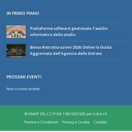
IN PRIMO PIANO
Piattaforma software gestionale: l’ausilio
informatico dello studio
Bonus Ristrutturazioni 2026: Online la Guida
Aggiornata dell’Agenzia delle Entrate
PROSSIMI EVENTI
Non ci sono eventi
© ANAIP SRL C.F./P.IVA 16819261005 per A.N.A.I.P.
Termini e Condizioni
Privacy e Cookie
Contatti