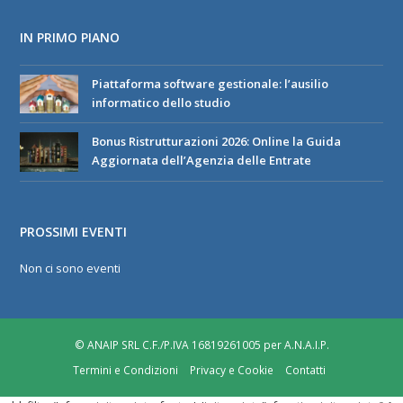
IN PRIMO PIANO
Piattaforma software gestionale: l’ausilio
informatico dello studio
Bonus Ristrutturazioni 2026: Online la Guida
Aggiornata dell’Agenzia delle Entrate
PROSSIMI EVENTI
Non ci sono eventi
© ANAIP SRL C.F./P.IVA 16819261005 per A.N.A.I.P.
Termini e Condizioni
Privacy e Cookie
Contatti