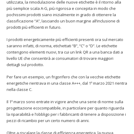
utilizzata, la rimodulazione delle nuove etichette è il ritorno alla
più semplice scala A-G, più rigorosa e concepita in modo che
pochissimi prodotti siano inizialmente in grado di ottenere la
classificazione “A”, lasciando un buon margine all’inclusione di
prodotti più efficienti in futuro.
I prodotti energeticamente più efficienti presenti ora sul mercato
saranno infatti, di norma, etichettati “B”, “C” o “D”. Le etichette
contengono elementi nuovi, tra cui un link QR a una banca dati a
livello UE che consentirà ai consumatori di trovare maggiori
dettagli sul prodotto.
Per fare un esempio, un frigorifero che con la vecchie etichette
energetiche rientrava in una classe A+++, dal 1º marzo 2021 rientra
nella classe C.
Il 1º marzo sono entrate in vigore anche una serie di norme sulla
progettazione ecocompatibile, in particolare per quanto riguarda
la riparabilità e l’obbligo per i fabbricanti di tenere a disposizione i
pezzi di ricambio per un certo numero di anni.
Oltre a riscalare la classe di efficienza energetica, la nuova