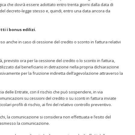
gica che dovrà essere adottato entro trenta giorni dalla data di
 del decreto-legge stesso e, quindi, entro una data ancora da
ti i bonus edilizi.
eso anche in caso di cessione del credito o sconto in fattura relativi
à, previsto ora per la cessione del credito o lo sconto in fattura,
ilizzato dal beneficiario in detrazione nella propria dichiarazione
lusivamente per la fruizione indiretta dell’agevolazione attraverso la
nzia delle Entrate, con il rischio che può sospendere, in via
 comunicazioni su cessioni del credito o su sconti in fattura inviate
lari profili di rischio, ai fini del relativo controllo preventivo.
schi, la comunicazione si considera non effettuata e l’esito del
trasmesso la comunicazione.