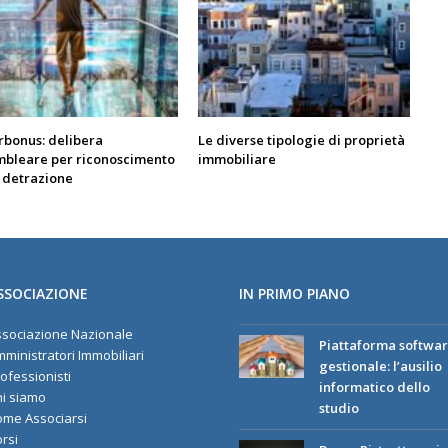
rbonus: delibera
Le diverse tipologie di proprietà
mbleare per riconoscimento
immobiliare
 detrazione
SSOCIAZIONE
IN PRIMO PIANO
sociazione Nazionale
Piattaforma softwa
ministratori Immobiliari
gestionale: l’ausilio
ofessionisti
informatico dello
i siamo
studio
me Associarsi
rsi