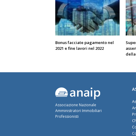
Bonus facciate pagamento nel
Supe
2021 e fine lavori nel 2022
asse
della
A
As
Associazione Nazionale
Am
Amministratori Immobiliari
Pr
Professionisti
Ch
Co
Co