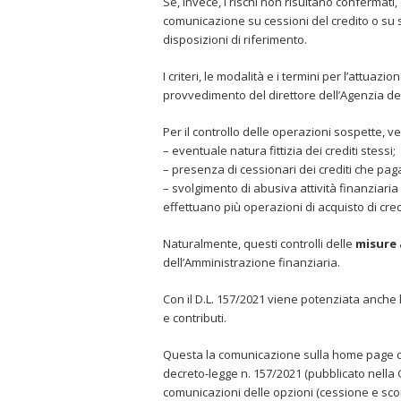
Se, invece, i rischi non risultano confermati
comunicazione su cessioni del credito o su sc
disposizioni di riferimento.
I criteri, le modalità e i termini per l’attua
provvedimento del direttore dell’Agenzia del
Per il controllo delle operazioni sospette, ve
– eventuale natura fittizia dei crediti stessi;
– presenza di cessionari dei crediti che pagan
– svolgimento di abusiva attività finanziaria 
effettuano più operazioni di acquisto di cred
Naturalmente, questi controlli delle
misure 
dell’Amministrazione finanziaria.
Con il D.L. 157/2021 viene potenziata anche l’
e contributi.
Questa la comunicazione sulla home page dell
decreto-legge n. 157/2021 (pubblicato nella 
comunicazioni delle opzioni (cessione e sconto