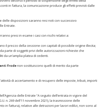
, ovvero decorso il periodo di sospensione degli effetti della
onti in fattura, la comunicazione produce gli effetti previsti dalle
zione delle disposizioni saranno resi noti con successivo
le Entrate.
rranno presi in esame i casi con rischi relativi a:
o il prezzo della cessione con capitali di possibile origine illecita;
da parte di soggetti privi delle autorizzazioni richieste che
iti da un’amplia platea di cedenti.
anti frode
non sostituiscono quelli di merito da parte
attività di accertamento e di recupero delle imposte, tributi, importi
’Agenzia delle Entrate “A seguito dell’entrata in vigore del
G.U. n. 269 dell’11 novembre 2021), la trasmissione delle
 in fattura), relative alle detrazioni per lavori edilizi, non sono al