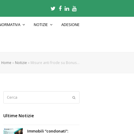
Twitter
Facebook
LinkedIn
Youtube
NORMATIVA
NOTIZIE
ADESIONE
Home
»
Notizie
»
Misure anti frode su Bonus…
Cerca
Submit
Ultime Notizie
Immobili “condonati”: